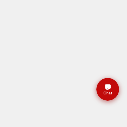
💬
Chat