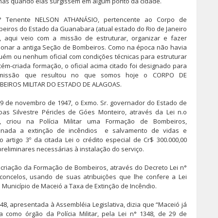
as quando elas surgissem em algum ponto da cidade.
° Tenente NELSON ATHANÁSIO, pertencente ao Corpo de
eiros do Estado da Guanabara (atual estado do Rio de Janeiro
), aqui veio com a missão de estruturar, organizar e fazer
ionar a antiga Seção de Bombeiros. Como na época não havia
uém ou nenhum oficial com condições técnicas para estruturar
cém-criada formação, o oficial acima citado foi designado para
 missão que resultou no que somos hoje o CORPO DE
EIROS MILITAR DO ESTADO DE ALAGOAS.
9 de novembro de 1947, o Exmo. Sr. governador do Estado de
oas Silvestre Péricles de Góes Monteiro, através da Lei n.o
, criou na Polícia Militar uma Formação de Bombeiros,
inada a extinção de incêndios e salvamento de vidas e
 artigo 3º da citada Lei o crédito especial de Cr$ 300.000,00
preliminares necessárias à instalação do serviço.
criação da Formação de Bombeiros, através do Decreto Lei n°
sconcelos, usando de suas atribuições que lhe confere a Lei
 Município de Maceió a Taxa de Extinção de Incêndio.
48, apresentada à Assembléia Legislativa, dizia que “Maceió já
 como órgão da Polícia Militar, pela Lei n° 1348, de 29 de