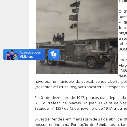
cham
O 2
Bomb
– RJ
func
ning
a re
tal
BOMB
Em 2
Alag
1368
dest
haveres, no município da capital, sendo aberto pelo
(trezentos mil cruzeiros), para socorrer as despesas 
Em 01 de dezembro de 1947, poucos dias depois da 
655, o Prefeito de Maceió Dr. João Teixeira de Va
Estadual n° 1357 de 12 de novembro de 1947, criou no
Silvestre Péricles, em mensagem de 21 de abril de 19
possui, enfim, uma Formação de Bombeiros, criada