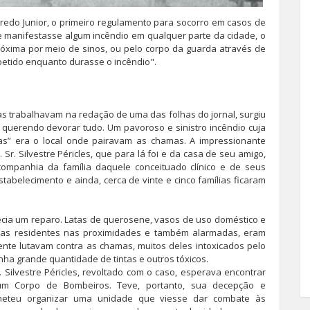
iredo Junior, o primeiro regulamento para socorro em casos de
se manifestasse algum incêndio em qualquer parte da cidade, o
próxima por meio de sinos, ou pelo corpo da guarda através de
epetido enquanto durasse o incêndio".
as trabalhavam na redação de uma das folhas do jornal, surgiu
 querendo devorar tudo. Um pavoroso e sinistro incêndio cuja
tas” era o local onde pairavam as chamas. A impressionante
Sr. Silvestre Péricles, que para lá foi e da casa de seu amigo,
 companhia da família daquele conceituado clínico e de seus
tabelecimento e ainda, cerca de vinte e cinco famílias ficaram
recia um reparo. Latas de querosene, vasos de uso doméstico e
soas residentes nas proximidades e também alarmadas, eram
ente lutavam contra as chamas, muitos deles intoxicados pelo
ha grande quantidade de tintas e outros tóxicos.
. Silvestre Péricles, revoltado com o caso, esperava encontrar
um Corpo de Bombeiros. Teve, portanto, sua decepção e
meteu organizar uma unidade que viesse dar combate às