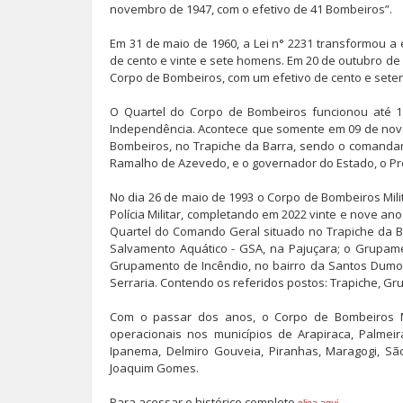
novembro de 1947, com o efetivo de 41 Bombeiros”.
Em 31 de maio de 1960, a Lei n° 2231 transformou 
de cento e vinte e sete homens. Em 20 de outubro d
Corpo de Bombeiros, com um efetivo de cento e setenta
O Quartel do Corpo de Bombeiros funcionou até 197
Independência. Acontece que somente em 09 de nove
Bombeiros, no Trapiche da Barra, sendo o comandant
Ramalho de Azevedo, e o governador do Estado, o Pro
No dia 26 de maio de 1993 o Corpo de Bombeiros Mil
Polícia Militar, completando em 2022 vinte e nove a
Quartel do Comando Geral situado no Trapiche da 
Salvamento Aquático - GSA, na Pajuçara; o Grupame
Grupamento de Incêndio, no bairro da Santos Dumo
Serraria. Contendo os referidos postos: Trapiche, Gru
Com o passar dos anos, o Corpo de Bombeiros M
operacionais nos municípios de Arapiraca, Palme
Ipanema, Delmiro Gouveia, Piranhas, Maragogi, Sã
Joaquim Gomes.
Para acessar o histórico completo