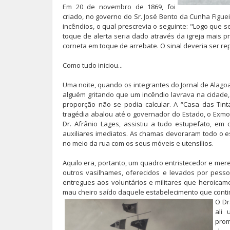
Em 20 de novembro de 1869, foi
criado, no governo do Sr. José Bento da Cunha Figue
incêndios, o qual prescrevia o seguinte: "Logo que 
toque de alerta seria dado através da igreja mais 
corneta em toque de arrebate. O sinal deveria ser r
Como tudo iniciou...
Uma noite, quando os integrantes do Jornal de Alago
alguém gritando que um incêndio lavrava na cidade,
proporção não se podia calcular. A “Casa das Tin
tragédia abalou até o governador do Estado, o Exmo. 
Dr. Afrânio Lages, assistiu a tudo estupefato, em
auxiliares imediatos. As chamas devoraram todo o es
no meio da rua com os seus móveis e utensílios.
Aquilo era, portanto, um quadro entristecedor e me
outros vasilhames, oferecidos e levados por pes
entregues aos voluntários e militares que heroicam
mau cheiro saído daquele estabelecimento que contin
O Dr
ali 
pro