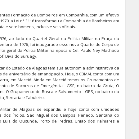
a então Formação de Bombeiros em Companhia, com um efetivo
e 1970, a Lei n° 3116 transformou a Companhia de Bombeiros em
 e sete homens, inclusive seis oficiais.
6, ao lado do Quartel Geral da Polícia Militar na Praça da
mbro de 1976, foi inaugurado esse novo Quartel do Corpo de
e geral da Polícia Militar na época o Cel. Paulo Ney Machado
f. Divaldo Suruagy.
itar do Estado de Alagoas tem sua autonomia administrativa da
nos de aniversário de emancipação. Hoje, o CBMAL conta com um
Barra, em Maceió. Ainda em Maceió temos os Grupamentos de
nto de Socorros de Emergência - GSE, no bairro da Gruta; O
nt; O Grupamento de Busca e Salvamento - GBS, no bairro da
ta, Serraria e Tabuleiro.
ilitar de Alagoas se expandiu e hoje conta com unidades
ira dos índios, São Miguel dos Campos, Penedo, Santana do
o Luiz do Quitunde, Porto de Pedras, União dos Palmares e