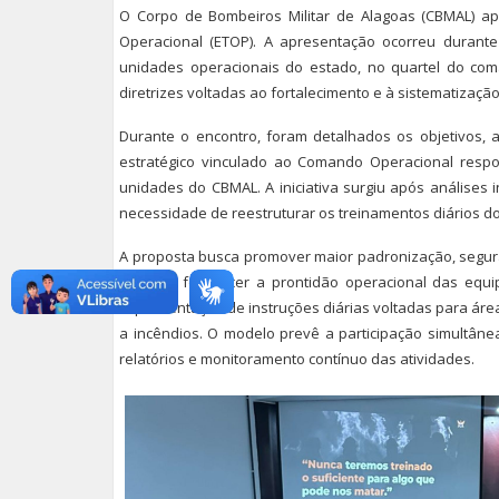
O Corpo de Bombeiros Militar de Alagoas (CBMAL) apr
Operacional (ETOP). A apresentação ocorreu duran
unidades operacionais do estado, no quartel do co
diretrizes voltadas ao fortalecimento e à sistematizaç
Durante o encontro, foram detalhados os objetivos, 
estratégico vinculado ao Comando Operacional respo
unidades do CBMAL. A iniciativa surgiu após análises in
necessidade de reestruturar os treinamentos diários dos
A proposta busca promover maior padronização, segur
além de fortalecer a prontidão operacional das equ
implementação de instruções diárias voltadas para ár
a incêndios. O modelo prevê a participação simultân
relatórios e monitoramento contínuo das atividades.