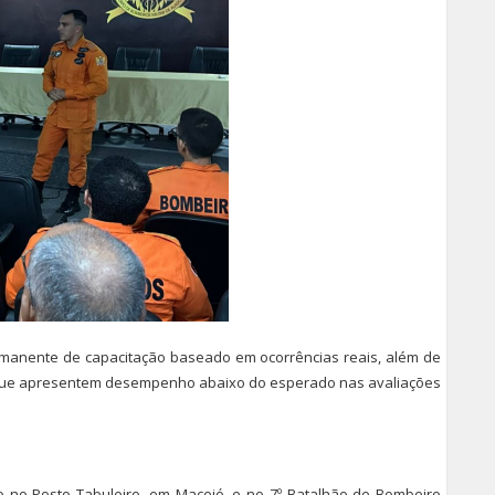
anente de capacitação baseado em ocorrências reais, além de
s que apresentem desempenho abaixo do esperado nas avaliações
o no Posto Tabuleiro, em Maceió, e no 7º Batalhão de Bombeiro